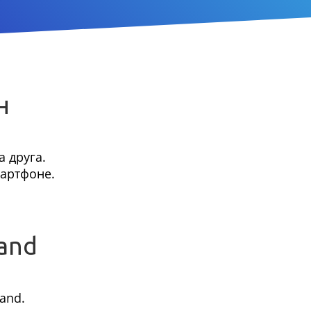
н
 друга.
мартфоне.
and
and.