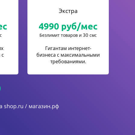
Экстра
ес
4990
руб/мес
30
с
Безлимит товаров и
смс
их
Гигантам интернет-
 с
бизнеса с максимальными
.
требованиями.
 shop.ru / магазин.рф