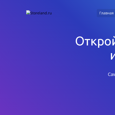
Главная
Открой
Са