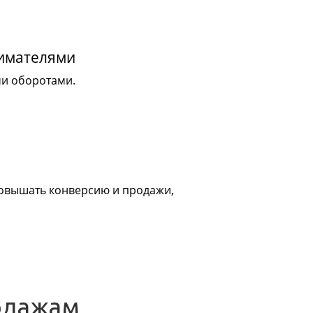
нимателями
ми оборотами.
 повышать конверсию и продажи,
одажам