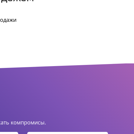
родажи
.
кать компромисы.