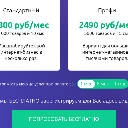
Стандартный
Профи
800
руб/мес
2490
руб/м
1000
10
5000
15
товаров и
смс
товаров и
см
Масштабируйте свой
Вариант для больш
интернет-бизнес в
интернет-магазинов
несколько раз.
тысячами товаров
1 мес
6 мес
1 год
тоимость месяца услуг при оплате за
 мы БЕСПЛАТНО зарегистрируем для Вас адрес вида
ПОПРОБОВАТЬ БЕСПЛАТНО