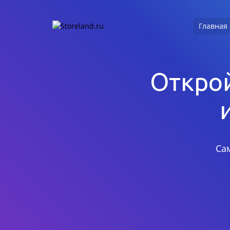
Главная
Открой
Са