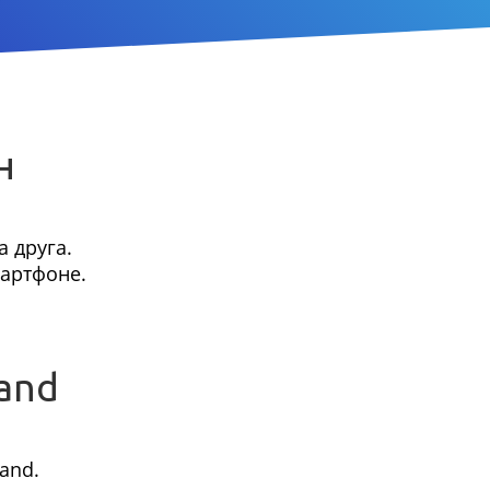
н
 друга.
мартфоне.
and
and.