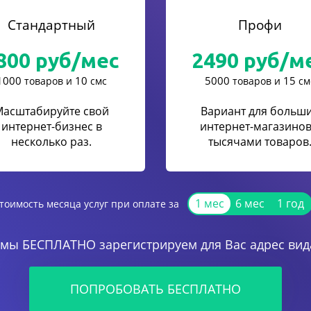
Стандартный
Профи
800
руб/мес
2490
руб/м
1000
10
5000
15
товаров и
смс
товаров и
см
Масштабируйте свой
Вариант для больш
интернет-бизнес в
интернет-магазинов
несколько раз.
тысячами товаров
1 мес
6 мес
1 год
тоимость месяца услуг при оплате за
 мы БЕСПЛАТНО зарегистрируем для Вас адрес вида
ПОПРОБОВАТЬ БЕСПЛАТНО