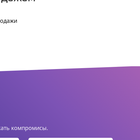
родажи
.
кать компромисы.