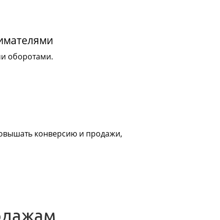
нимателями
ми оборотами.
 повышать конверсию и продажи,
одажам