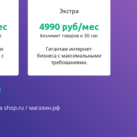
Экстра
ес
4990
руб/мес
30
с
Безлимит товаров и
смс
их
Гигантам интернет-
 с
бизнеса с максимальными
.
требованиями.
 shop.ru / магазин.рф