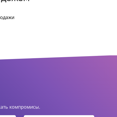
родажи
.
кать компромисы.