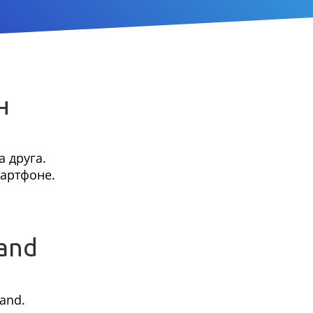
н
 друга.
мартфоне.
and
and.