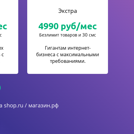
Экстра
ес
4990
руб/мес
30
с
Безлимит товаров и
смс
их
Гигантам интернет-
 с
бизнеса с максимальными
.
требованиями.
 shop.ru / магазин.рф