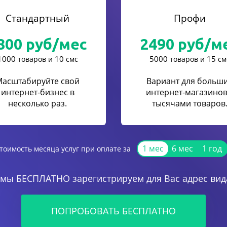
Стандартный
Профи
800
руб/мес
2490
руб/м
1000
10
5000
15
товаров и
смс
товаров и
см
Масштабируйте свой
Вариант для больш
интернет-бизнес в
интернет-магазинов
несколько раз.
тысячами товаров
1 мес
6 мес
1 год
тоимость месяца услуг при оплате за
 мы БЕСПЛАТНО зарегистрируем для Вас адрес вида
ПОПРОБОВАТЬ БЕСПЛАТНО