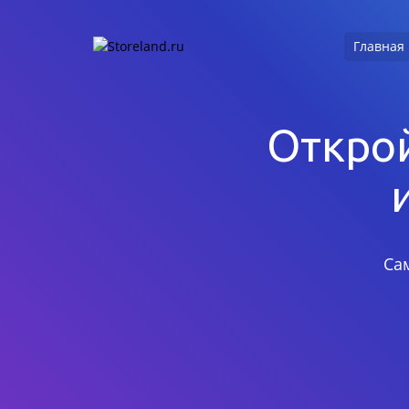
Главная
Открой
Са