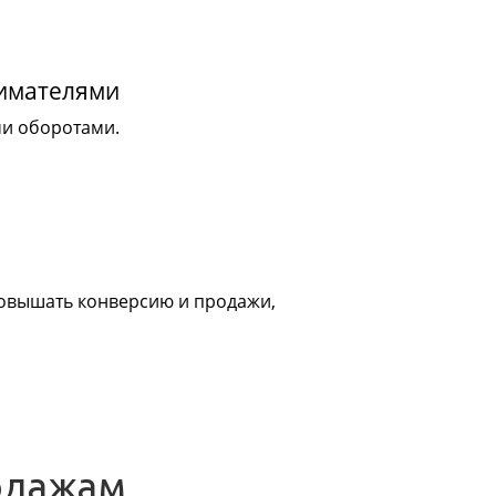
нимателями
ми оборотами.
 повышать конверсию и продажи,
одажам