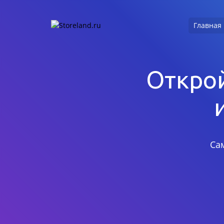
Главная
Открой
Са