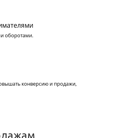
нимателями
ми оборотами.
 повышать конверсию и продажи,
одажам