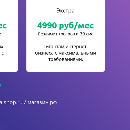
Экстра
ес
4990
руб/мес
30
с
Безлимит товаров и
смс
их
Гигантам интернет-
 с
бизнеса с максимальными
.
требованиями.
 shop.ru / магазин.рф