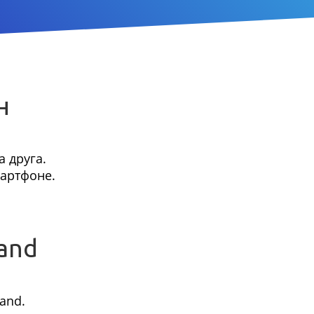
н
 друга.
мартфоне.
and
and.