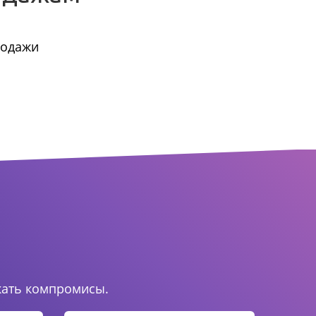
родажи
.
кать компромисы.