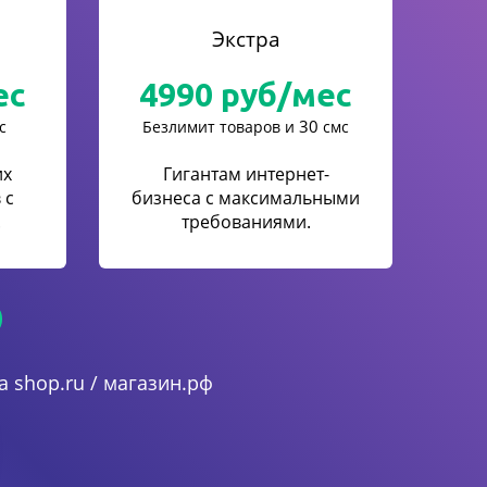
Экстра
ес
4990
руб/мес
30
с
Безлимит товаров и
смс
их
Гигантам интернет-
 с
бизнеса с максимальными
.
требованиями.
 shop.ru / магазин.рф