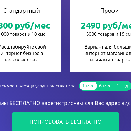
Стандартный
Профи
800
руб/мес
2490
руб/м
1000
10
5000
15
товаров и
смс
товаров и
см
Масштабируйте свой
Вариант для больш
интернет-бизнес в
интернет-магазинов
несколько раз.
тысячами товаров
1 мес
6 мес
1 год
тоимость месяца услуг при оплате за
 мы БЕСПЛАТНО зарегистрируем для Вас адрес вида
ПОПРОБОВАТЬ БЕСПЛАТНО