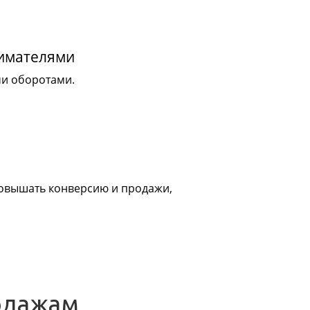
нимателями
ми оборотами.
 повышать конверсию и продажи,
одажам