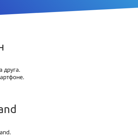
н
 друга.
мартфоне.
and
and.