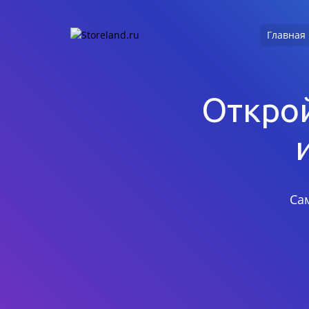
Главная
Открой
Са