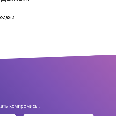
родажи
.
кать компромисы.