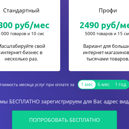
Стандартный
Профи
800
руб/мес
2490
руб/м
1000
10
5000
15
товаров и
смс
товаров и
см
Масштабируйте свой
Вариант для больш
интернет-бизнес в
интернет-магазинов
несколько раз.
тысячами товаров
1 мес
6 мес
1 год
тоимость месяца услуг при оплате за
 мы БЕСПЛАТНО зарегистрируем для Вас адрес вида
ПОПРОБОВАТЬ БЕСПЛАТНО