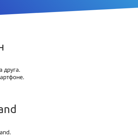
н
 друга.
мартфоне.
and
and.