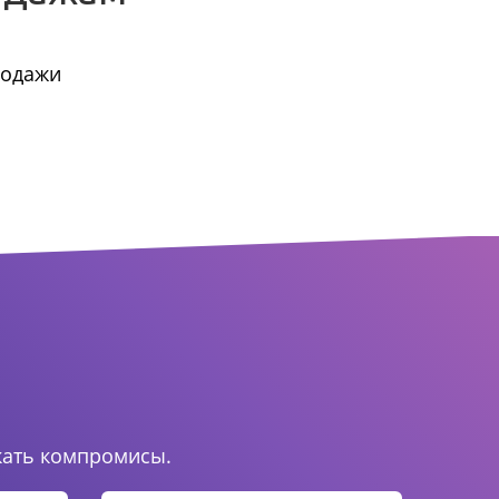
родажи
.
кать компромисы.