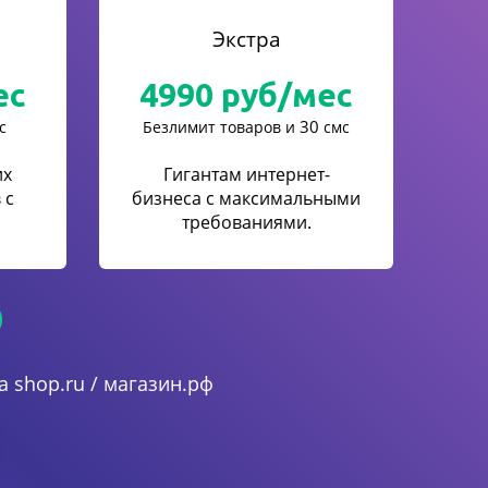
Экстра
ес
4990
руб/мес
30
с
Безлимит товаров и
смс
их
Гигантам интернет-
 с
бизнеса с максимальными
.
требованиями.
 shop.ru / магазин.рф