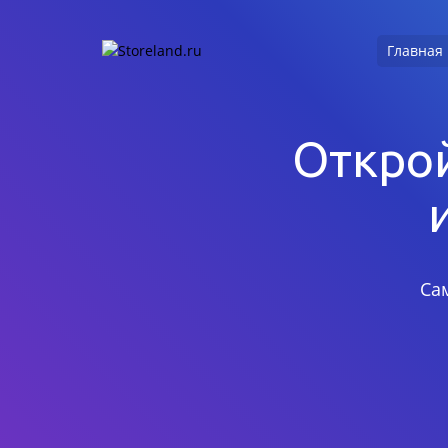
Главная
Открой
Са