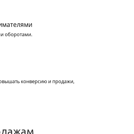
нимателями
ми оборотами.
 повышать конверсию и продажи,
одажам