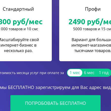
Стандартный
Профи
800
руб/мес
2490
руб/м
1000
10
5000
15
товаров и
смс
товаров и
см
Масштабируйте свой
Вариант для больш
интернет-бизнес в
интернет-магазинов
несколько раз.
тысячами товаров
1 мес
6 мес
1 год
тоимость месяца услуг при оплате за
 мы БЕСПЛАТНО зарегистрируем для Вас адрес вида
ПОПРОБОВАТЬ БЕСПЛАТНО