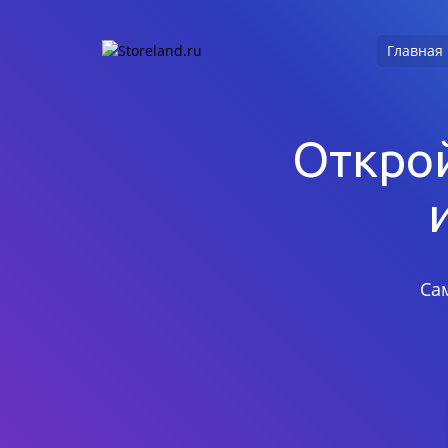
Главная
Открой
Са