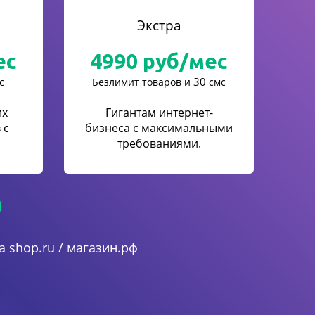
Экстра
ес
4990
руб/мес
30
с
Безлимит товаров и
смс
их
Гигантам интернет-
 с
бизнеса с максимальными
.
требованиями.
 shop.ru / магазин.рф