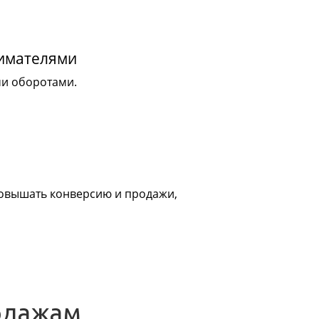
нимателями
ми оборотами.
 повышать конверсию и продажи,
одажам