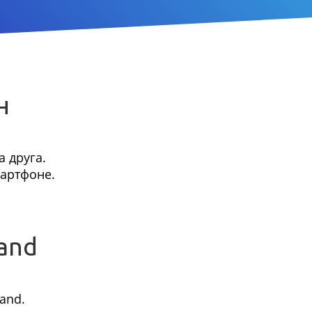
н
 друга.
мартфоне.
and
and.