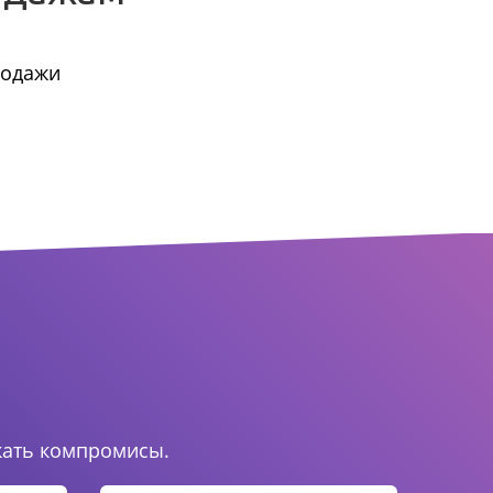
родажи
.
кать компромисы.