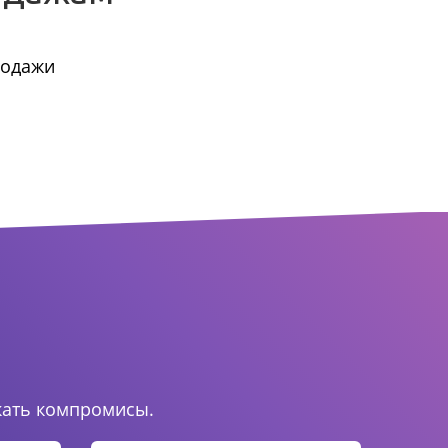
родажи
.
кать компромисы.