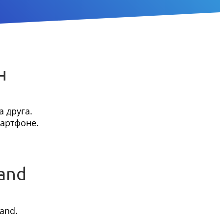
н
 друга.
мартфоне.
and
and.