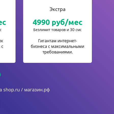
Экстра
ес
4990
руб/мес
30
с
Безлимит товаров и
смс
их
Гигантам интернет-
 с
бизнеса с максимальными
.
требованиями.
 shop.ru / магазин.рф