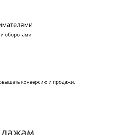
нимателями
ми оборотами.
 повышать конверсию и продажи,
одажам