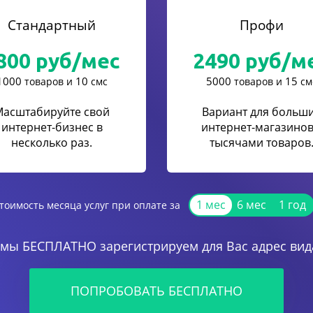
Стандартный
Профи
800
руб/мес
2490
руб/м
1000
10
5000
15
товаров и
смс
товаров и
см
Масштабируйте свой
Вариант для больш
интернет-бизнес в
интернет-магазинов
несколько раз.
тысячами товаров
1 мес
6 мес
1 год
тоимость месяца услуг при оплате за
 мы БЕСПЛАТНО зарегистрируем для Вас адрес вида
ПОПРОБОВАТЬ БЕСПЛАТНО