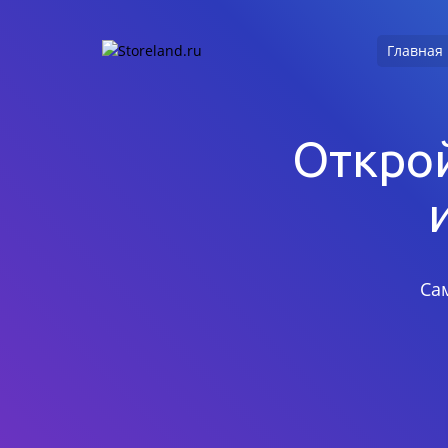
Главная
Открой
Са