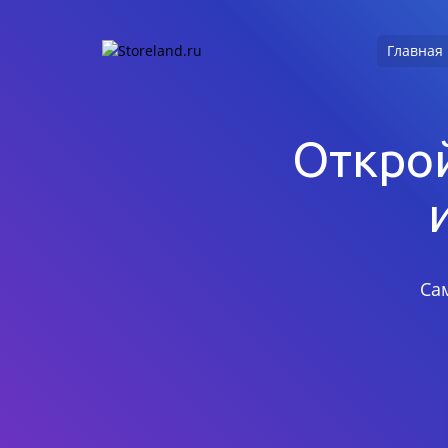
Главная
Открой
Са