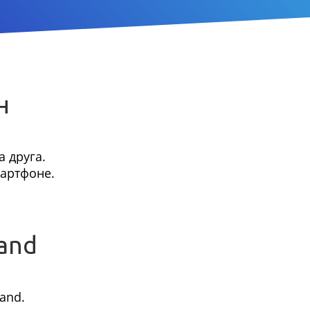
н
 друга.
мартфоне.
and
and.