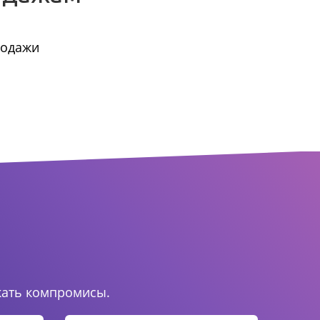
родажи
.
кать компромисы.