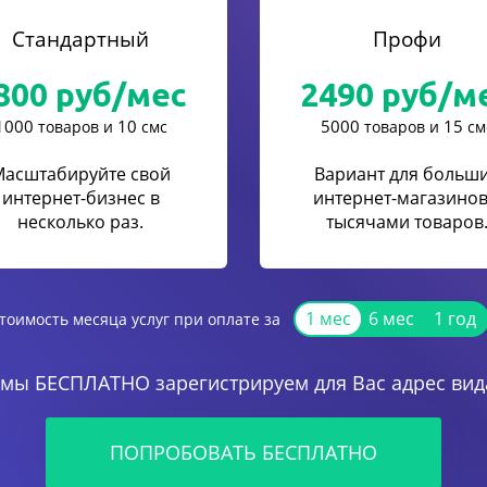
Стандартный
Профи
800
руб/мес
2490
руб/м
1000
10
5000
15
товаров и
смс
товаров и
см
Масштабируйте свой
Вариант для больш
интернет-бизнес в
интернет-магазинов
несколько раз.
тысячами товаров
1 мес
6 мес
1 год
тоимость месяца услуг при оплате за
 мы БЕСПЛАТНО зарегистрируем для Вас адрес вида
ПОПРОБОВАТЬ БЕСПЛАТНО