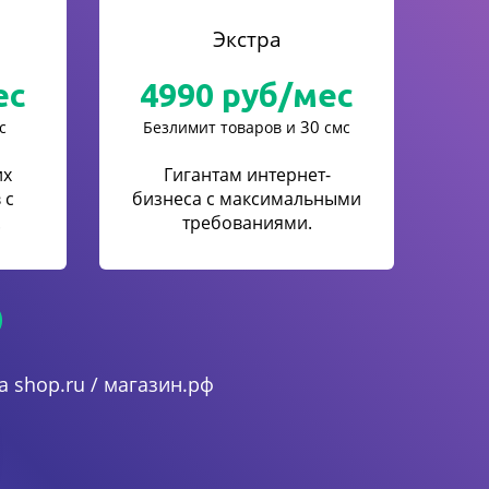
Экстра
ес
4990
руб/мес
30
с
Безлимит товаров и
смс
их
Гигантам интернет-
 с
бизнеса с максимальными
.
требованиями.
 shop.ru / магазин.рф