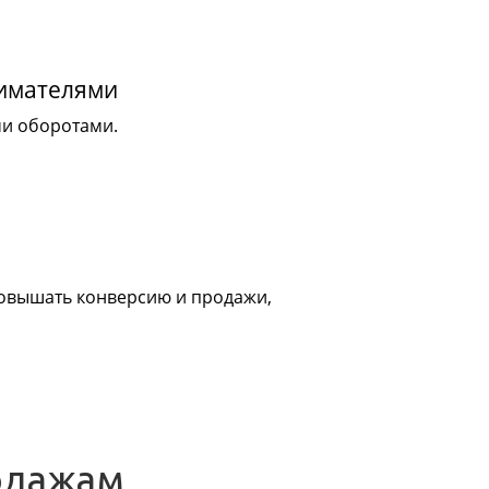
нимателями
ми оборотами.
 повышать конверсию и продажи,
одажам