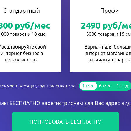
Стандартный
Профи
800
руб/мес
2490
руб/м
1000
10
5000
15
товаров и
смс
товаров и
см
Масштабируйте свой
Вариант для больш
интернет-бизнес в
интернет-магазинов
несколько раз.
тысячами товаров
1 мес
6 мес
1 год
тоимость месяца услуг при оплате за
 мы БЕСПЛАТНО зарегистрируем для Вас адрес вида
ПОПРОБОВАТЬ БЕСПЛАТНО