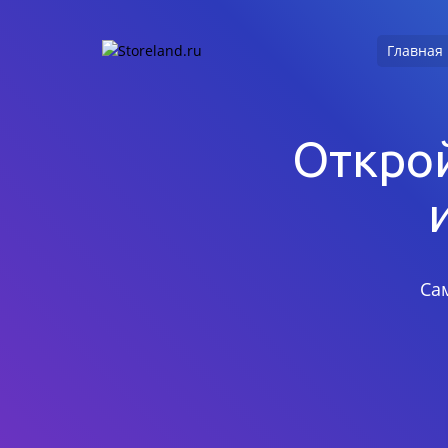
Главная
Открой
Са