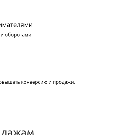
нимателями
ми оборотами.
 повышать конверсию и продажи,
одажам