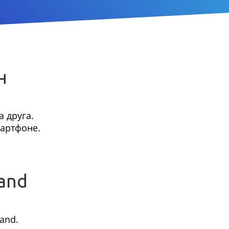
н
 друга.
мартфоне.
and
and.