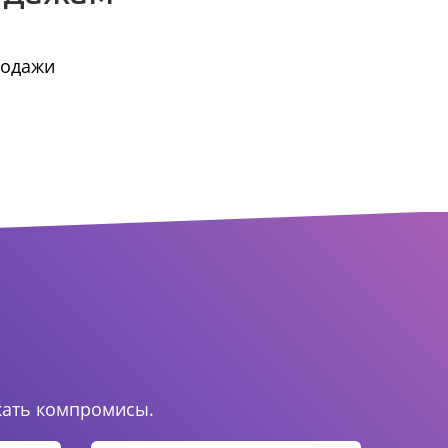
родажи
.
кать компромисы.