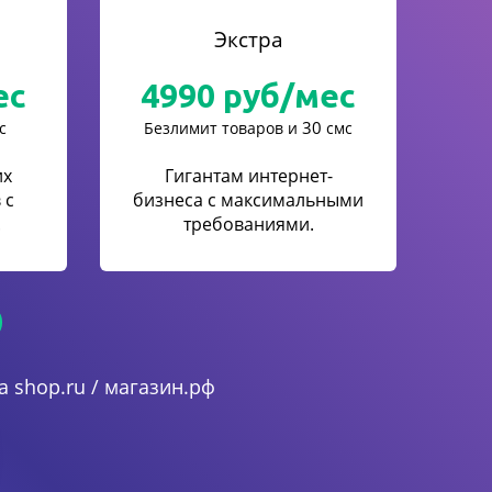
Экстра
ес
4990
руб/мес
30
с
Безлимит товаров и
смс
их
Гигантам интернет-
 с
бизнеса с максимальными
.
требованиями.
 shop.ru / магазин.рф