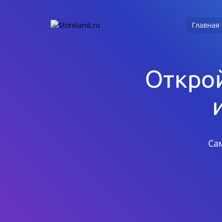
Главная
Открой
Са