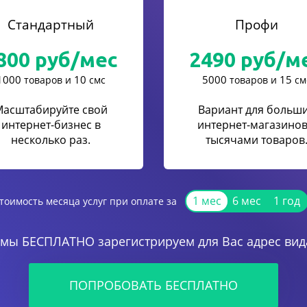
Стандартный
Профи
800
руб/мес
2490
руб/м
1000
10
5000
15
товаров и
смс
товаров и
см
Масштабируйте свой
Вариант для больш
интернет-бизнес в
интернет-магазинов
несколько раз.
тысячами товаров
1 мес
6 мес
1 год
тоимость месяца услуг при оплате за
 мы БЕСПЛАТНО зарегистрируем для Вас адрес вида
ПОПРОБОВАТЬ БЕСПЛАТНО