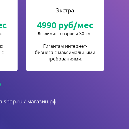
Экстра
ес
4990
руб/мес
30
с
Безлимит товаров и
смс
их
Гигантам интернет-
 с
бизнеса с максимальными
.
требованиями.
 shop.ru / магазин.рф