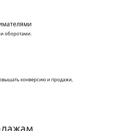
нимателями
ми оборотами.
 повышать конверсию и продажи,
одажам