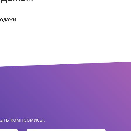
родажи
.
кать компромисы.