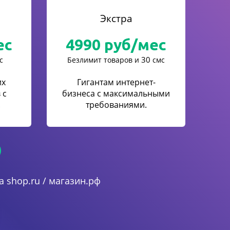
Экстра
ес
4990
руб/мес
30
с
Безлимит товаров и
смс
их
Гигантам интернет-
 с
бизнеса с максимальными
.
требованиями.
 shop.ru / магазин.рф