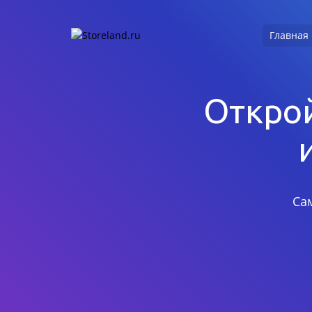
Главная
Открой
Са