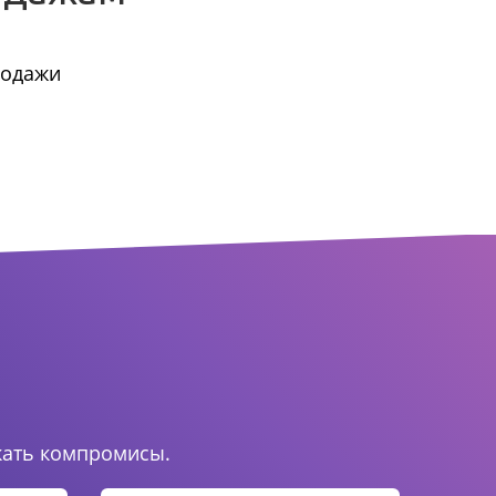
родажи
.
кать компромисы.