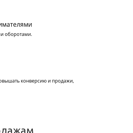
нимателями
ми оборотами.
 повышать конверсию и продажи,
одажам