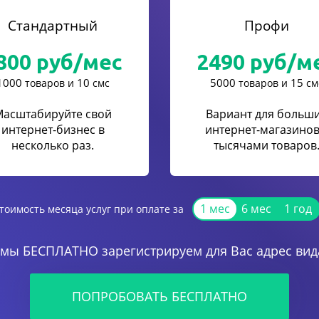
Стандартный
Профи
800
руб/мес
2490
руб/м
1000
10
5000
15
товаров и
смс
товаров и
см
Масштабируйте свой
Вариант для больш
интернет-бизнес в
интернет-магазинов
несколько раз.
тысячами товаров
1 мес
6 мес
1 год
тоимость месяца услуг при оплате за
 мы БЕСПЛАТНО зарегистрируем для Вас адрес вида
ПОПРОБОВАТЬ БЕСПЛАТНО