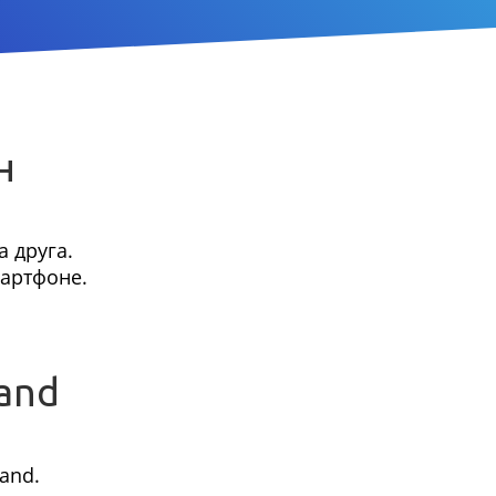
н
 друга.
мартфоне.
and
and.