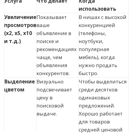
Услуга
Что делает
Когда
использовать
Увеличение
Показывает
В нишах с высокой
просмотров
ваше
конкуренцией
(x2, x5, x10
объявление в
(телефоны,
и т.д.)
поиске и
ноутбуки,
рекомендациях
популярная
чаще, чем
мебель), когда
объявления
нужно продать
конкурентов.
быстро.
Выделение
Визуально
Чтобы выделиться
цветом
подсвечивает
среди десятков
цену в
одинаковых
поисковой
предложений.
выдаче.
Хорошо работает
для товаров
средней ценовой