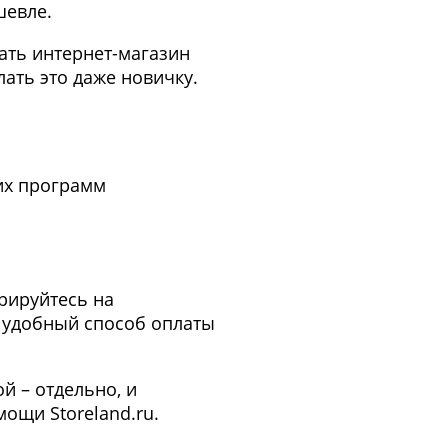
шевле.
дать интернет-магазин
ать это даже новичку.
их программ
трируйтесь на
е удобный способ оплаты
й – отдельно, и
ощи Storeland.ru.