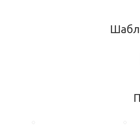
Шабл
П