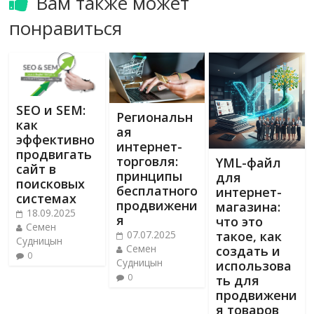
Вам также может
понравиться
SEO и SEM:
Региональн
как
ая
эффективно
интернет-
продвигать
торговля:
YML-файл
сайт в
принципы
для
поисковых
бесплатного
интернет-
системах
продвижени
магазина:
18.09.2025
я
что это
Семен
такое, как
07.07.2025
Судницын
Семен
создать и
0
Судницын
использова
0
ть для
продвижени
я товаров